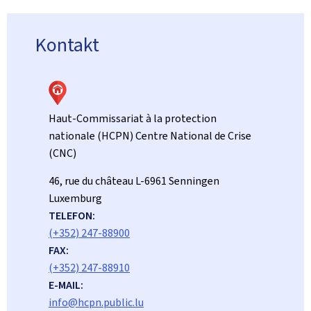
Kontakt
Haut-Commissariat à la protection
nationale (HCPN) Centre National de Crise
(CNC)
ADRESSE:
46, rue du château
L-6961
Senningen
Luxemburg
TELEFON:
(+352) 247-88900
FAX:
(+352) 247-88910
E-MAIL:
info@hcpn.public.lu