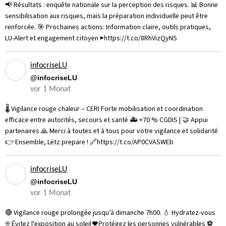
📢 Résultats : enquête nationale sur la perception des risques. 📊 Bonne
sensibilisation aux risques, mais la préparation individuelle peut être
renforcée. 🎯 Prochaines actions: Information claire, outils pratiques,
LU-Alert et engagement citoyen ▶️https://t.co/8RhVizQyNS
infocriseLU
@infocriseLU
vor 1 Monat
🌡️ Vigilance rouge chaleur – CERI Forte mobilisation et coordination
efficace entre autorités, secours et santé 🚑 +70 % CGDIS | 🤝 Appui
partenaires 🙏 Merci à toutes et à tous pour votre vigilance et solidarité
👉 Ensemble, Lëtz prepare ! 🔗https://t.co/AP0CVASWEb
infocriseLU
@infocriseLU
vor 1 Monat
🔴 Vigilance rouge prolongée jusqu’à dimanche 7h00. 💧 Hydratez-vous
☀️ Évitez l'exposition au soleil ❤️ Protégez les personnes vulnérables ⚽