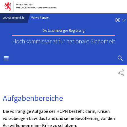
Zur Hauptnavigation
Zum Inhalt
DE
gouvernement.lu
Verwaltungen
DE
Die Luxemburger Regierung
Hochkommissariat für nationale Sicherheit
SUCHFLED 
MENÜ
HAUPT-
TE
Aufgabenbereiche
Die vorrangige Aufgabe des HCPN besteht darin, Krisen
vorzubeugen bzw. das Land und seine Bevölkerung vor den
Auswirkungen einer Krise zu schützen.