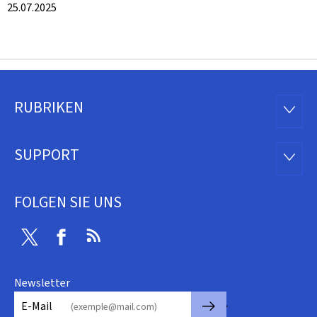
25.07.2025
RUBRIKEN
Footer
RUBRI
SUPPORT
SUPP
FOLGEN SIE UNS
Twitter
Facebook
RSS
Newsletter
🡒
E-Mail