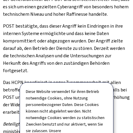
es sich um einen gezielten Cyberangriff von besonders hohem
technischem Niveau und hoher Raffinesse handelte.
POST bestätigte, dass dieser Angriff kein Eindringen in ihre
internen Systeme ermöglichte und dass keine Daten
kompromittiert oder abgezogen wurden. Der Angriff zielte
darauf ab, den Betrieb der Dienste zu stören. Derzeit werden
die technischen Analysen und die Untersuchungen zur
Herkunft des Angriffs von den zuständigen Behörden
fortgesetzt.
Das HCPN koordiniert in enger Zusammenarbeit mit allen
betroffenen Akteuren die detaillierte Analyse des Vorfalls bei
Diese Website verwendet für ihren Betrieb
POST und seiner Auswirkungen, um Maßnahmen zur Erhöhung
notwendige Cookies, ohne Nutzung
der Widerstandsfähigkeit der kritischen Systeme zu
personenbezogener Daten. Diese Cookies
können nicht abgelehnt werden. Nicht
erarbeiten.
notwendige Cookies werden zu statistischen
Beteiligte:
ministère d'État, ministère de l'Économie,
Zwecken benutzt und nur aktiviert, wenn Sie
sie zulassen. Unsere
ministère des Affaires intérieures, ministère de la