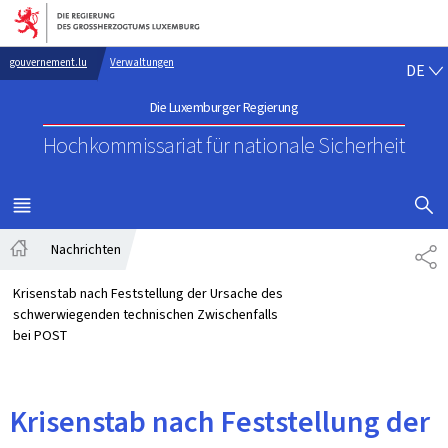
Zur Hauptnavigation
Zum Inhalt
DE
gouvernement.lu
Verwaltungen
DE
Die Luxemburger Regierung
Hochkommissariat für nationale Sicherheit
SUCHFLED 
MENÜ
HAUPT-
Nachrichten
TE
Startseite
Krisenstab nach Feststellung der Ursache des
schwerwiegenden technischen Zwischenfalls
bei POST
Krisenstab nach Feststellung der