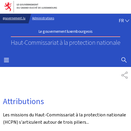
Aller au menu principal
Aller au contenu
FR
gouvernement.lu
Administrations
FR
Le gouvernement luxembourgeois
Haut-Commissariat à la protection nationale
AFFICHER
MENU
PRINCIPAL
PA
Attributions
Les missions du Haut-Commissariat à la protection nationale
(HCPN) s'articulent autour de trois piliers...