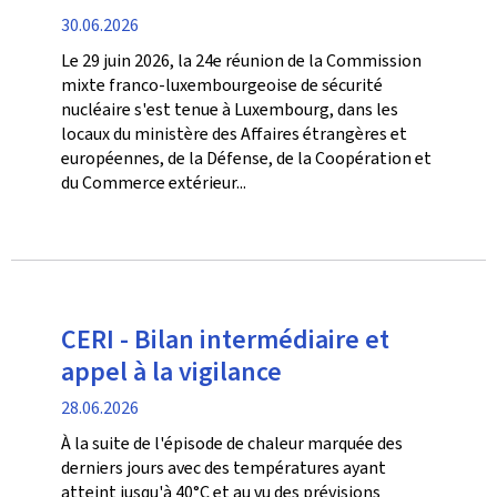
date
30.06.2026
de
Le 29 juin 2026, la 24e réunion de la Commission
publication
mixte franco-luxembourgeoise de sécurité
nucléaire s'est tenue à Luxembourg, dans les
locaux du ministère des Affaires étrangères et
européennes, de la Défense, de la Coopération et
du Commerce extérieur...
CERI - Bilan intermédiaire et
appel à la vigilance
date
28.06.2026
de
À la suite de l'épisode de chaleur marquée des
publication
derniers jours avec des températures ayant
atteint jusqu'à 40°C et au vu des prévisions