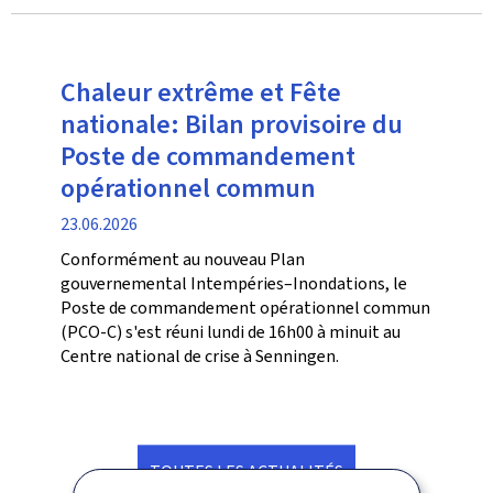
Chaleur extrême et Fête
nationale: Bilan provisoire du
Poste de commandement
opérationnel commun
date
23.06.2026
de
Conformément au nouveau Plan
publication
gouvernemental Intempéries–Inondations, le
Poste de commandement opérationnel commun
(PCO-C) s'est réuni lundi de 16h00 à minuit au
Centre national de crise à Senningen.
TOUTES LES ACTUALITÉS