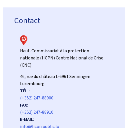
Contact
Haut-Commissariat à la protection
nationale (HCPN) Centre National de Crise
(CNC)
ADRESSE
46, rue du château
L-6961
Senningen
:
Luxembourg
TÉL.:
(+352) 247-88900
FAX:
(+352) 247-88910
E-MAIL:
info@hcpn.public.lu