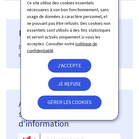
Ce site utilise des cookies essentiels
nécessaires à son bon fonctionnement, sans
usage de données à caractère personnel, et
ne pouvant pas être refusés. Des cookies non
Précurseurs d'explosifs
essentiels sont utilisés à des fins statistiques
et seront activés uniquement si vous les
acceptez. Consulter notre
politique de
Règlement européen sur la commercialisation
confidentialité
.
et l'utilisation de précurseurs d'explosifs
J'ACCEPTE
JE REFUSE
Agence nationale de la
GÉRER LES COOKIES
sécurité des systèmes
d'information