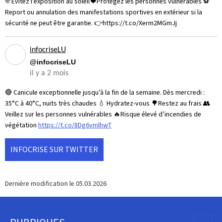
☀️ Évitez l'exposition au soleil ❤️ Protégez les personnes vulnérables ⚽
Report ou annulation des manifestations sportives en extérieur si la
sécurité ne peut être garantie. 👉https://t.co/Xerm2MGmJj
infocriseLU
@infocriseLU
il y a 2 mois
🔴 Canicule exceptionnelle jusqu’à la fin de la semaine. Dès mercredi :
35°C à 40°C, nuits très chaudes 💧 Hydratez-vous 🌳Restez au frais 👥
Veillez sur les personnes vulnérables 🔥Risque élevé d’incendies de
végétation
https://t.co/8Dg6vmlhwT
INFOCRISE SUR TWITTER
Dernière modification le
05.03.2026