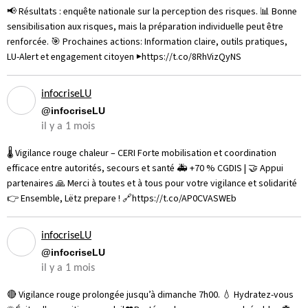
📢 Résultats : enquête nationale sur la perception des risques. 📊 Bonne
sensibilisation aux risques, mais la préparation individuelle peut être
renforcée. 🎯 Prochaines actions: Information claire, outils pratiques,
LU-Alert et engagement citoyen ▶️https://t.co/8RhVizQyNS
infocriseLU
@infocriseLU
il y a 1 mois
🌡️ Vigilance rouge chaleur – CERI Forte mobilisation et coordination
efficace entre autorités, secours et santé 🚑 +70 % CGDIS | 🤝 Appui
partenaires 🙏 Merci à toutes et à tous pour votre vigilance et solidarité
👉 Ensemble, Lëtz prepare ! 🔗https://t.co/AP0CVASWEb
infocriseLU
@infocriseLU
il y a 1 mois
🔴 Vigilance rouge prolongée jusqu’à dimanche 7h00. 💧 Hydratez-vous