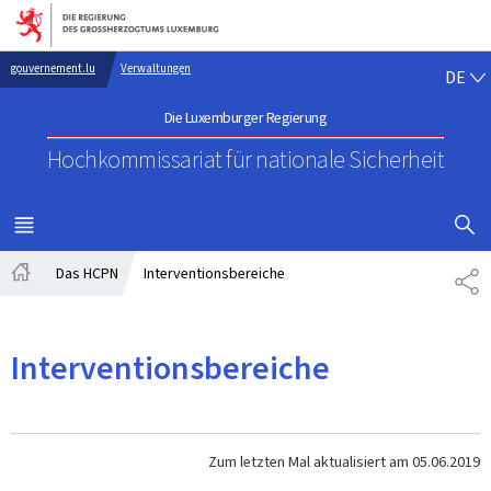
Zur Hauptnavigation
Zum Inhalt
DE
gouvernement.lu
Verwaltungen
DE
Die Luxemburger Regierung
Hochkommissariat für nationale Sicherheit
SUCHFLED 
MENÜ
HAUPT-
Das HCPN
Interventionsbereiche
TE
Startseite
Interventionsbereiche
Zum letzten Mal aktualisiert am
05.06.2019