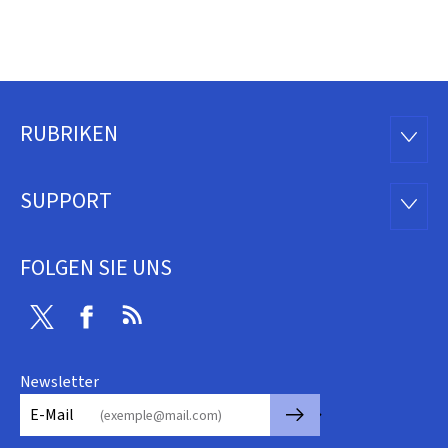
RUBRIKEN
Footer
RUBRI
SUPPORT
SUPP
FOLGEN SIE UNS
Twitter
Facebook
RSS
Newsletter
🡒
E-Mail