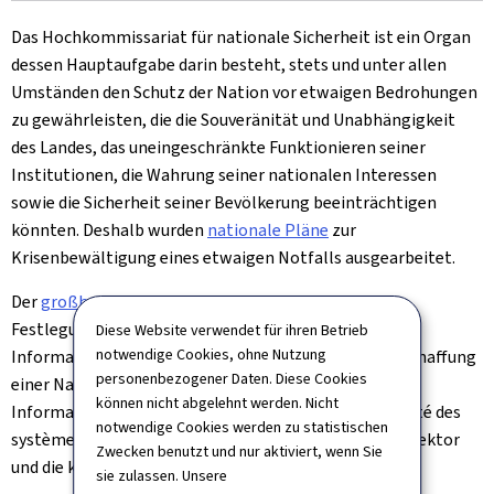
Das Hochkommissariat für nationale Sicherheit ist ein Organ
dessen Hauptaufgabe darin besteht, stets und unter allen
Umständen den Schutz der Nation vor etwaigen Bedrohungen
zu gewährleisten, die die Souveränität und Unabhängigkeit
des Landes, das uneingeschränkte Funktionieren seiner
Institutionen, die Wahrung seiner nationalen Interessen
sowie die Sicherheit seiner Bevölkerung beeinträchtigen
könnten. Deshalb wurden
nationale Pläne
zur
Krisenbewältigung eines etwaigen Notfalls ausgearbeitet.
Der
großherzogliche Erlass vom 10. Februar 2015
zur
Festlegung der Handlungsweise im Umgang mit der
Diese Website verwendet für ihren Betrieb
notwendige Cookies, ohne Nutzung
Informationssicherheit (Gouvernance SSI) sieht die Schaffung
personenbezogener Daten. Diese Cookies
einer Nationalen Agentur für die Sicherheit von
können nicht abgelehnt werden. Nicht
Informationssystemen (Agence nationale de la sécurité des
notwendige Cookies werden zu statistischen
systèmes d’information, ANSSI) für den öffentlichen Sektor
Zwecken benutzt und nur aktiviert, wenn Sie
und die kritischen Infrastrukturen vor.
sie zulassen. Unsere