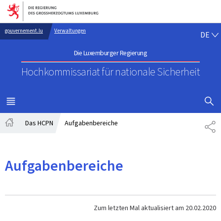
Zur Hauptnavigation
Zum Inhalt
DE
gouvernement.lu
Verwaltungen
DE
Die Luxemburger Regierung
Hochkommissariat für nationale Sicherheit
SUCHFLED 
MENÜ
HAUPT-
Das HCPN
Aufgabenbereiche
TE
Startseite
Aufgabenbereiche
Zum letzten Mal aktualisiert am
20.02.2020