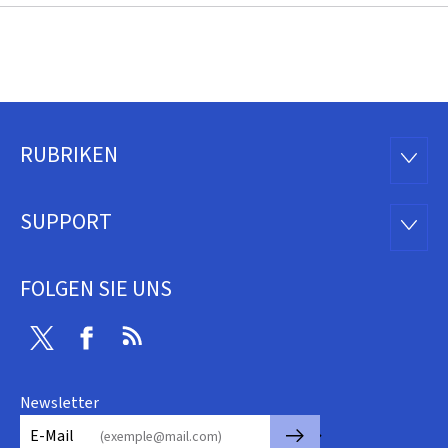
RUBRIKEN
Footer
RUBRI
SUPPORT
SUPP
FOLGEN SIE UNS
Twitter
Facebook
RSS
Newsletter
🡒
E-Mail