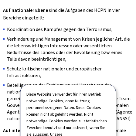
Auf nationaler Ebene
sind die Aufgaben des HCPN in vier
Bereiche eingeteilt:
Koordination des Kampfes gegen den Terrorismus,
Verhinderung und Management von Krisen jeglicher Art, die
die lebenswichtigen Interessen oder wesentlichen
Bedürfnisse des Landes oder der Bevölkerung bzw. eines
Teils davon beeinträchtigen,
Schutz kritischer nationaler und europäischer
Infrastrukturen,
Beteiligung an der Festlegung und Umsetzung der
nationalen Strategie in Sachen Cybersicherheit, dies
Diese Website verwendet für ihren Betrieb
gemeinsam mit dem Computer Emergency Response Team
notwendige Cookies, ohne Nutzung
Gouvernemental (CERT der Regierung) und der Nationalen
personenbezogener Daten. Diese Cookies
Agentur für die Sicherheit der Informationssysteme (Agence
können nicht abgelehnt werden. Nicht
nationale de la sécurité des systèmes d'information, ANSSI).
notwendige Cookies werden zu statistischen
Zwecken benutzt und nur aktiviert, wenn Sie
Auf internationaler Ebene
fungiert das HCPN als nationale
sie zulassen. Unsere