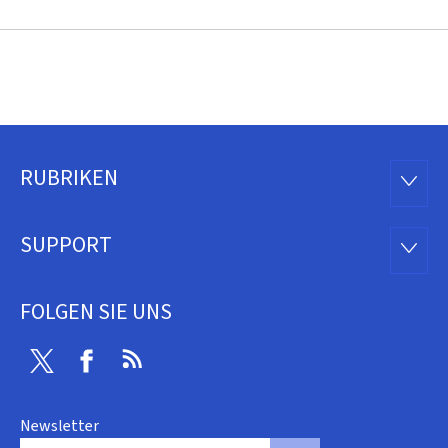
RUBRIKEN
Footer
RUBRI
SUPPORT
SUPP
FOLGEN SIE UNS
Twitter
Facebook
RSS
Newsletter