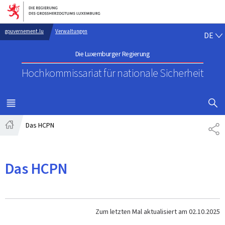
Zur Hauptnavigation
Zum Inhalt
DE
gouvernement.lu
Verwaltungen
DE
Die Luxemburger Regierung
Hochkommissariat für nationale Sicherheit
SUCHFLED 
MENÜ
HAUPT-
Das HCPN
TE
Startseite
Das HCPN
Zum letzten Mal aktualisiert am
02.10.2025