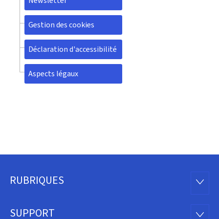
Newsletter
Gestion des cookies
Déclaration d'accessibilité
Aspects légaux
RUBRIQUES
Pied
RUBRI
de
SUPPORT
SUPP