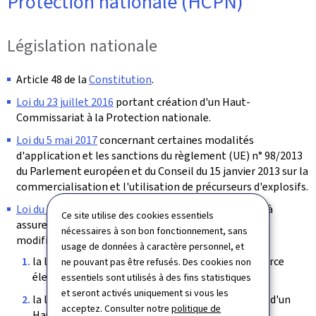
Protection nationale (HCPN)
Législation nationale
Article 48 de la
Constitution
.
Loi du 23 juillet 2016
portant création d'un Haut-
Commissariat à la Protection nationale.
Loi du 5 mai 2017
concernant certaines modalités
d'application et les sanctions du règlement (UE) n° 98/2013
du Parlement européen et du Conseil du 15 janvier 2013 sur la
commercialisation et l'utilisation de précurseurs d'explosifs.
Loi du 5 mai 2026
concernant des mesures destinées à
Ce site utilise des cookies essentiels
assurer un niveau élevé de cybersécurité et portant
nécessaires à son bon fonctionnement, sans
modification de:
usage de données à caractère personnel, et
la loi modifiée du 14 août 2000 relative au commerce
ne pouvant pas être refusés. Des cookies non
électronique;
essentiels sont utilisés à des fins statistiques
et seront activés uniquement si vous les
la loi modifiée du 23 juillet 2016 portant création d'un
acceptez. Consulter notre
politique de
Haut-Commissariat à la Protection nationale;