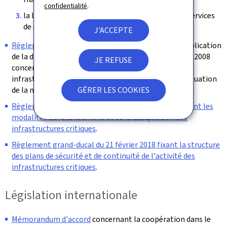
confidentialité
.
la loi du 17 décembre 2021 sur les réseaux et les services
de communications électroniques.
J'ACCEPTE
Règlement grand-ducal du 12 mars 2012
portant application
de la directive 2008/114/CE du Conseil du 8 décembre 2008
JE REFUSE
concernant le recensement et la désignation des
infrastructures critiques européennes ainsi que l'évaluation
de la nécessité d'améliorer leur protection.
GÉRER LES COOKIES
Règlement grand-ducal du 21 février 2018 déterminant les
modalités du recensement et de la désignation des
infrastructures critiques
.
Règlement grand-ducal du 21 février 2018 fixant la structure
des plans de sécurité et de continuité de l'activité des
infrastructures critiques
.
Législation internationale
Mémorandum d'accord
concernant la coopération dans le