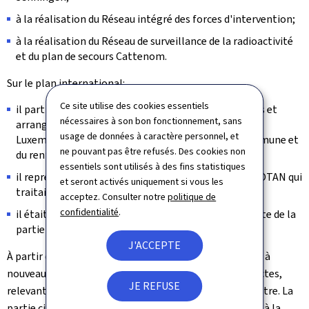
à la réalisation du Réseau intégré des forces d'intervention;
à la réalisation du Réseau de surveillance de la radioactivité
et du plan de secours Cattenom.
Sur le plan international:
Ce site utilise des cookies essentiels
il participait à l'élaboration de la plupart des accords et
nécessaires à son bon fonctionnement, sans
arrangements techniques bi- et multilatéraux que le
usage de données à caractère personnel, et
Luxembourg signait dans le cadre de la défense commune et
ne pouvant pas être refusés. Des cookies non
du renforcement de la défense.
essentiels sont utilisés à des fins statistiques
il représentait le Luxembourg dans les comités de l'OTAN qui
et seront activés uniquement si vous les
traitaient de plans civils d'urgence.
acceptez. Consulter notre
politique de
confidentialité
.
il était responsable de la préparation et de la conduite de la
partie luxembourgeoise des exercices OTAN.
J'ACCEPTE
À partir du 23 décembre 1991, le HCPN et le CTA furent à
nouveau séparés en deux unités administratives distinctes,
JE REFUSE
relevant toutes les deux directement du Premier ministre. La
partie civile du Centre National d'Alerte fut transférée à la