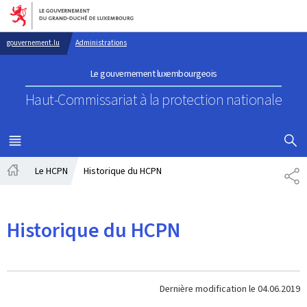
Aller au menu principal
Aller au contenu
gouvernement.lu
Administrations
Le gouvernement luxembourgeois
Haut-Commissariat à la protection nationale
AFFICHER
MENU
PRINCIPAL
Le HCPN
Historique du HCPN
PA
Accueil
Historique du HCPN
Dernière modification le
04.06.2019