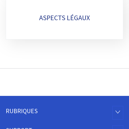
ASPECTS LÉGAUX
RUBRIQUES
Pied
RUBRI
de