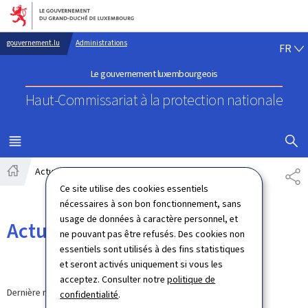
Aller au menu principal
Aller au contenu
FR
gouvernement.lu
Administrations
FR
Le gouvernement luxembourgeois
Haut-Commissariat à la protection nationale
AFFICHER
MENU
PRINCIPAL
Actualités
PA
Accueil
Ce site utilise des cookies essentiels
nécessaires à son bon fonctionnement, sans
usage de données à caractère personnel, et
Actualités
ne pouvant pas être refusés. Des cookies non
essentiels sont utilisés à des fins statistiques
et seront activés uniquement si vous les
acceptez. Consulter notre
politique de
Dernière modification le
12.09.2024
confidentialité
.