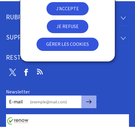
J'ACCEPTE
RUBRIQUES
Pied
RUBRI
JE REFUSE
de
SUPPORT
SUPP
page
GÉRER LES COOKIES
RESTEZ CONNECTÉ
Twitter
Facebook
RSS
Newsletter
🡒
E-mail