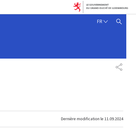
FRANÇAIS
FR
AFFICHER / MASQUER 
PARTAG
Dernière modification le
11.09.2024