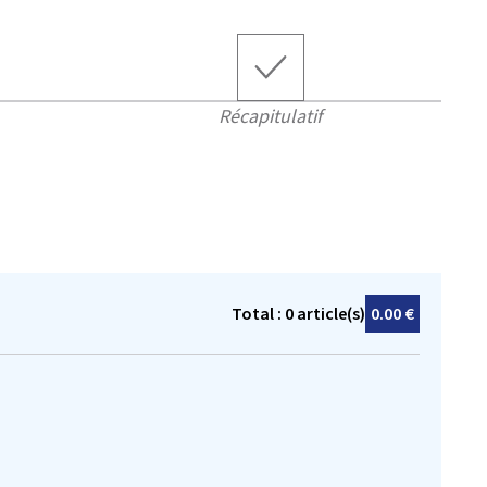
Récapitulatif
Total :
0
article(s)
0.00 €