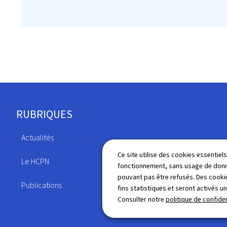
Pied
RUBRIQUES
de
Actualités
page
Législation
Ce site utilise des cookies essentie
Le HCPN
fonctionnement, sans usage de donné
Annuaire
pouvant pas être refusés. Des cookie
Publications
fins statistiques et seront activés u
Consulter notre
politique de confiden