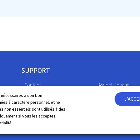
SUPPORT
Contact
Aspects légaux
ls nécessaires à son bon
J'ACC
Plan du site
Déclaration d'access
es à caractère personnel, et ne
s non essentiels sont utilisés à des
À propos du site
Gestion des cookies
niquement si vous les acceptez.
tialité
.