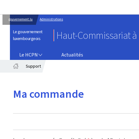
gouvernement.lu
Administrations
Le gouvernement
Haut-Commissariat à l
luxembourgeois
LE HCPN
Le HCPN
Actualités
Support
Accueil
Ma commande