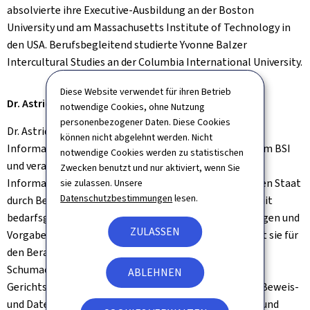
absolvierte ihre Executive-Ausbildung an der Boston
University und am Massachusetts Institute of Technology in
den USA. Berufsbegleitend studierte Yvonne Balzer
Intercultural Studies an der Columbia International University.
Diese Website verwendet für ihren Betrieb
Dr. Astrid Schumacher
notwendige Cookies, ohne Nutzung
personenbezogener Daten. Diese Cookies
Dr. Astrid Schumacher leitet den Fachbereich
können nicht abgelehnt werden. Nicht
Informationssicherheitsberatung und Geheimschutz im BSI
notwendige Cookies werden zu statistischen
und verantwortet hier die Gestaltung der
Zwecken benutzt und nur aktiviert, wenn Sie
Informationssicherheit und des Geheimschutzes für den Staat
sie zulassen. Unsere
Datenschutzbestimmungen
lesen.
durch Beratung, Sensibilisierung und Unterstützung mit
bedarfsgerechten und kundenorientierten Empfehlungen und
ZULASSEN
Vorgaben sowie Prüfungen. Abteilungsübergreifend ist sie für
den Beratungsprozess des BSI verantwortlich. Astrid
Schumacher ist zudem Vorständin im Deutschen EDV-
ABLEHNEN
Gerichtstag e.V. Sie studierte Jura und promovierte zu Beweis-
und Datenschutzfragen von biometrischen Verfahren und