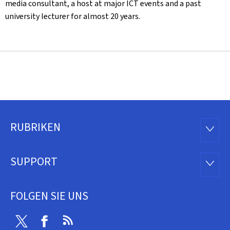
media consultant, a host at major ICT events and a past
university lecturer for almost 20 years.
RUBRIKEN
Footer
RUBRI
SUPPORT
SUPP
FOLGEN SIE UNS
Twitter
Facebook
RSS