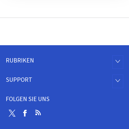
RUBRIKEN
Footer
RUBRI
SUPPORT
SUPP
FOLGEN SIE UNS
Twitter
Facebook
RSS