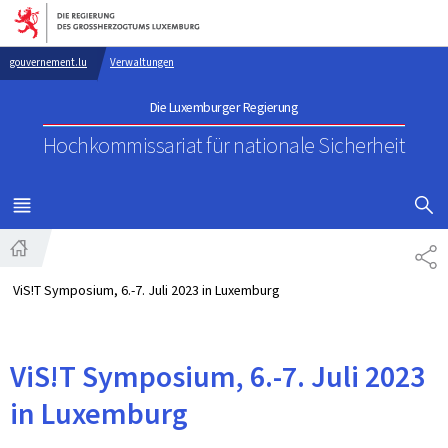
Zur Hauptnavigation
Zum Inhalt
gouvernement.lu
Verwaltungen
Die Luxemburger Regierung
Hochkommissariat für nationale Sicherheit
SUCHFLED 
MENÜ
HAUPT-
TE
Startseite
ViS!T Symposium, 6.-7. Juli 2023 in Luxemburg
ViS!T Symposium, 6.-7. Juli 2023
in Luxemburg