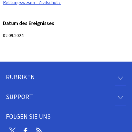
Rettungswesen - Zivilschutz
Datum des Ereignisses
02.09.2024
RUBRIKEN
Footer
RUBRI
SUPPORT
SUPP
FOLGEN SIE UNS
Twitter
Facebook
RSS