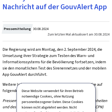
Nachricht auf der GouvAlert App
Zum
Pressemitteilung
30.08.2024
Zum letzten Mal aktualisiert am
30.08.2024
Die Regierung wird am Montag, den 2. September 2024, die
Umsetzung ihrer Strategie zum Testen des Warn- und
Informationssystems für die Bevölkerung fortsetzen, indem
sie den monatlichen Test des Sirenennetzes und der mobilen
App GouvAlert durchführt.
Weitere Informationen sowie eine FAQ-Liste finden Sie auf
folgender Website:
Nationales Warnsystem: LU-Alert.
Diese Website verwendet für ihren Betrieb
notwendige Cookies, ohne Nutzung
Pressemitteilung des Ministeriums für innere Angelegenheiten
personenbezogener Daten. Diese Cookies
und des Hochkommissariats für nationale Sicherheit (HCPN)
können nicht abgelehnt werden. Nicht