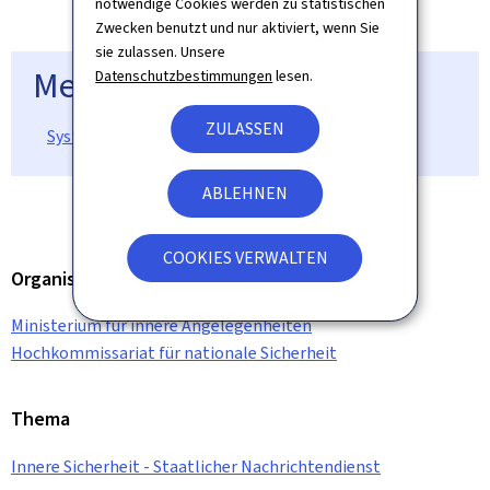
notwendige Cookies werden zu statistischen
Zwecken benutzt und nur aktiviert, wenn Sie
sie zulassen. Unsere
Mehr zu diesem Thema
Datenschutzbestimmungen
lesen.
ZULASSEN
Système d’alerte national : LU-Alert
ABLEHNEN
COOKIES VERWALTEN
Organisation
Ministerium für innere Angelegenheiten
Hochkommissariat für nationale Sicherheit
Thema
Innere Sicherheit - Staatlicher Nachrichtendienst