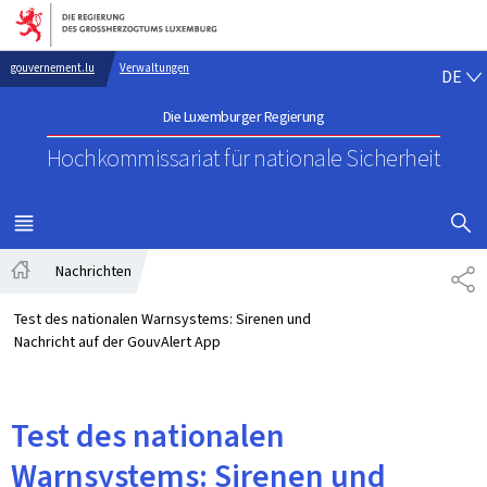
Zur Hauptnavigation
Zum Inhalt
DE
gouvernement.lu
Verwaltungen
DE
Die Luxemburger Regierung
Hochkommissariat für nationale Sicherheit
SUCHFLED 
MENÜ
HAUPT-
Nachrichten
TE
Startseite
Test des nationalen Warnsystems: Sirenen und
Nachricht auf der GouvAlert App
Test des nationalen
Warnsystems: Sirenen und