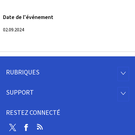
Date de l'événement
02.09.2024
RUBRIQUES
Pied
RUBRI
de
SUPPORT
SUPP
page
RESTEZ CONNECTÉ
Twitter
Facebook
RSS