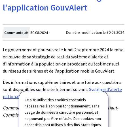
l'application GouvAlert
Crée
Dernière modification le
30.08.2024
Communiqué
30.08.2024
le
Le gouvernement poursuivra le lundi 2 septembre 2024 la mise
en œuvre de sa stratégie de test du système d'alerte et
d'information à la population en procédant au test mensuel
du réseau des sirènes et de l'application mobile GouvAlert.
Des informations supplémentaires et une foire aux questions
sont disponibles sur le site Internet suivant:
Système d'alerte
national: LU-Alert.
Ce site utilise des cookies essentiels
nécessaires à son bon fonctionnement, sans
Communiqué par le ministère des Affaires intérieures / Haut-
usage de données à caractère personnel, et
Commissariat à la protection nationale (HCPN)
ne pouvant pas être refusés. Des cookies non
essentiels sont utilisés à des fins statistiques