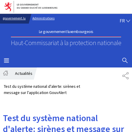
Aller au menu principal
Aller au contenu
FR
gouvernement.lu
Administrations
FR
Le gouvernement luxembourgeois
Haut-Commissariat à la protection nationale
AFFICHER
MENU
PRINCIPAL
Actualités
PA
Accueil
Test du système national d'alerte: sirènes et
message sur l'application GouvAlert
Test du système national
d'alerte: sirènes et message sur