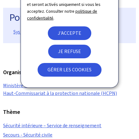
et seront activés uniquement si vous les
acceptez. Consulter notre
politique de
Pour en savoir plus
confidentialité
.
Système d’alerte national : LU-Alert
J'ACCEPTE
JE REFUSE
GÉRER LES COOKIES
Organisation
Ministère des Affaires intérieures
Haut-Commissariat à la protection nationale (HCPN)
Thème
Sécurité intérieure – Service de renseignement
Secours - Sécurité civile