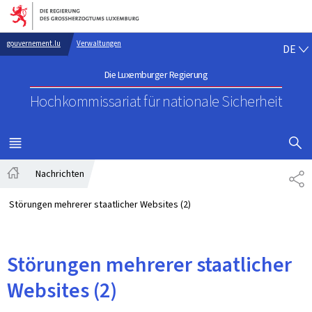
Zur Hauptnavigation
Zum Inhalt
DE
gouvernement.lu
Verwaltungen
DE
Die Luxemburger Regierung
Hochkommissariat für nationale Sicherheit
SUCHFLED 
MENÜ
HAUPT-
Nachrichten
TE
Startseite
Störungen mehrerer staatlicher Websites (2)
Störungen mehrerer staatlicher
Websites (2)