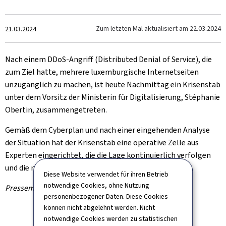
Zum
Zum letzten Mal aktualisiert am
22.03.2024
21.03.2024
Nach einem DDoS-Angriff (Distributed Denial of Service), die
zum Ziel hatte, mehrere luxemburgische Internetseiten
unzugänglich zu machen, ist heute Nachmittag ein Krisenstab
unter dem Vorsitz der Ministerin für Digitalisierung, Stéphanie
Obertin, zusammengetreten.
Gemäß dem Cyberplan und nach einer eingehenden Analyse
der Situation hat der Krisenstab eine operative Zelle aus
Experten eingerichtet, die die Lage kontinuierlich verfolgen
und die notwendigen Maßnahmen ergreifen.
Diese Website verwendet für ihren Betrieb
notwendige Cookies, ohne Nutzung
Pressemitteilung des Krisenstabs
personenbezogener Daten. Diese Cookies
können nicht abgelehnt werden. Nicht
notwendige Cookies werden zu statistischen