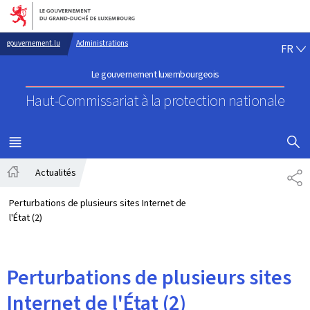
Aller au menu principal
Aller au contenu
FR
gouvernement.lu
Administrations
FR
Le gouvernement luxembourgeois
Haut-Commissariat à la protection nationale
AFFICHER
MENU
PRINCIPAL
Actualités
PA
Accueil
Perturbations de plusieurs sites Internet de
l'État (2)
Perturbations de plusieurs sites
Internet de l'État (2)