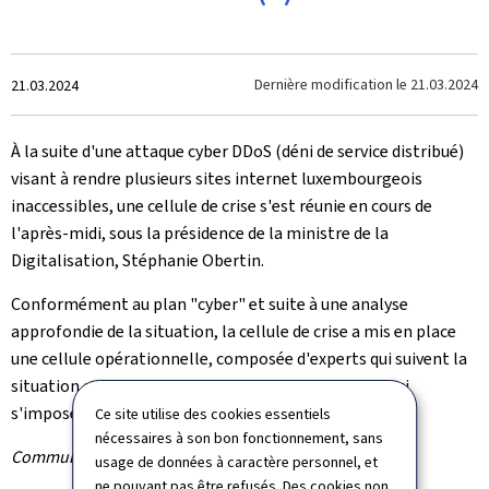
Crée
Dernière modification le
21.03.2024
21.03.2024
le
À la suite d'une attaque cyber DDoS (déni de service distribué)
visant à rendre plusieurs sites internet luxembourgeois
inaccessibles, une cellule de crise s'est réunie en cours de
l'après-midi, sous la présidence de la ministre de la
Digitalisation, Stéphanie Obertin.
Conformément au plan "cyber" et suite à une analyse
approfondie de la situation, la cellule de crise a mis en place
une cellule opérationnelle, composée d'experts qui suivent la
situation en permanence et prennent les mesures qui
s'imposent.
Ce site utilise des cookies essentiels
nécessaires à son bon fonctionnement, sans
Communiqué par la Cellule de crise
usage de données à caractère personnel, et
ne pouvant pas être refusés. Des cookies non