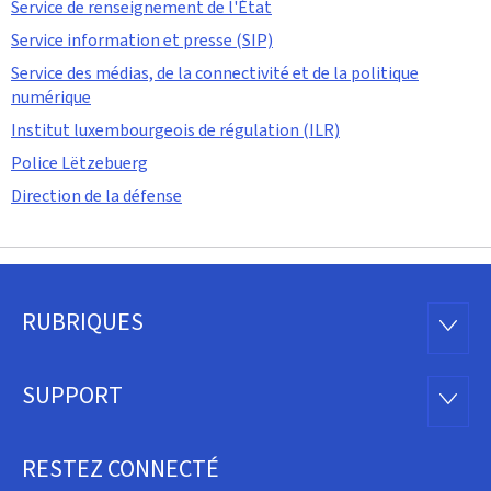
Service de renseignement de l'État
Service information et presse (SIP)
Service des médias, de la connectivité et de la politique
numérique
Institut luxembourgeois de régulation (ILR)
Police Lëtzebuerg
Direction de la défense
RUBRIQUES
Pied
RUBRI
de
SUPPORT
SUPP
page
RESTEZ CONNECTÉ