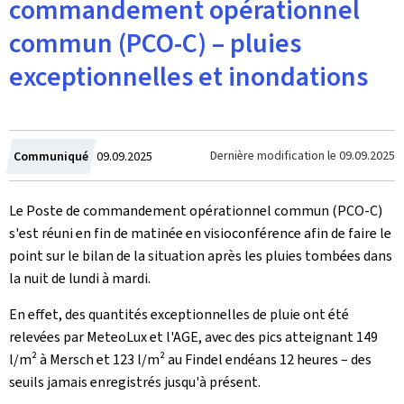
commandement opérationnel
commun (PCO-C) – pluies
exceptionnelles et inondations
Crée
Dernière modification le
09.09.2025
Communiqué
09.09.2025
le
Le Poste de commandement opérationnel commun (PCO-C)
s'est réuni en fin de matinée en visioconférence afin de faire le
point sur le bilan de la situation après les pluies tombées dans
la nuit de lundi à mardi.
En effet, des quantités exceptionnelles de pluie ont été
relevées par MeteoLux et l'AGE, avec des pics atteignant 149
l/m² à Mersch et 123 l/m² au Findel endéans 12 heures – des
seuils jamais enregistrés jusqu'à présent.