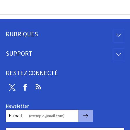
RUBRIQUES
Pied
RUBRI
de
SUPPORT
SUPP
page
RESTEZ CONNECTÉ
Twitter
Facebook
RSS
Newsletter
🡒
E-mail