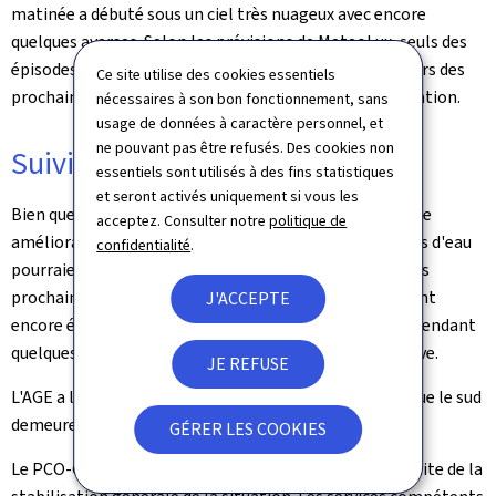
matinée a débuté sous un ciel très nuageux avec encore
quelques averses. Selon les prévisions de MeteoLux, seuls des
épisodes de pluie faibles et épars sont attendus au cours des
Ce site utilise des cookies essentiels
prochains jours, sans incidence significative sur la situation.
nécessaires à son bon fonctionnement, sans
usage de données à caractère personnel, et
ne pouvant pas être refusés. Des cookies non
Suivi hydrologique
essentiels sont utilisés à des fins statistiques
et seront activés uniquement si vous les
Bien que la tendance météorologique s'oriente vers une
acceptez. Consulter notre
politique de
amélioration progressive, les niveaux de quelques cours d'eau
confidentialité
.
pourraient encore augmenter très légèrement dans les
prochaines heures. Les niveaux d'eau de l'Alzette restent
J'ACCEPTE
encore élevés et cette situation devrait se prolonger pendant
quelques heures avant d'entamer une baisse progressive.
JE REFUSE
L'AGE a levé toute alerte pour le nord du pays, tandis que le sud
demeure classé en rouge.
GÉRER LES COOKIES
Le PCO-C a décidé de mettre fin à son activation à la suite de la