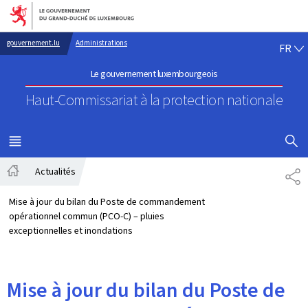
Aller au menu principal
Aller au contenu
FR
gouvernement.lu
Administrations
FR
Le gouvernement luxembourgeois
Haut-Commissariat à la protection nationale
AFFICHER
MENU
PRINCIPAL
Actualités
PA
Accueil
Mise à jour du bilan du Poste de commandement
opérationnel commun (PCO-C) – pluies
exceptionnelles et inondations
Mise à jour du bilan du Poste de