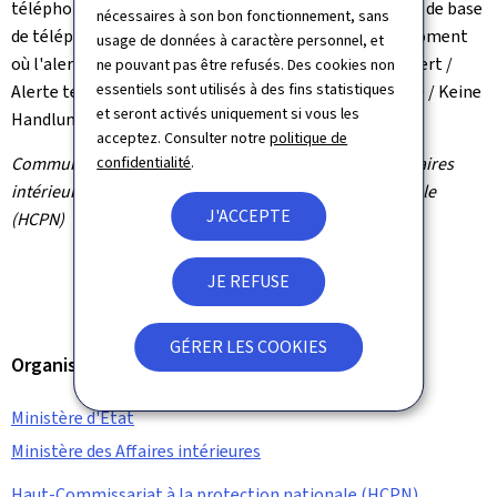
téléphones portables ont été connectés à une station de base
nécessaires à son bon fonctionnement, sans
de téléphonie mobile de la zone susmentionnée au moment
usage de données à caractère personnel, et
où l'alerte a été lancée ont reçu le SMS suivant: "LU-Alert /
ne pouvant pas être refusés. Des cookies non
essentiels sont utilisés à des fins statistiques
Alerte test / No action required / Aucune action requise / Keine
et seront activés uniquement si vous les
Handlung erforderlich".
acceptez. Consulter notre
politique de
Communiqué par le ministère d'État / ministère des Affaires
confidentialité
.
intérieures / Haut-Commissariat à la protection nationale
J'ACCEPTE
(HCPN)
JE REFUSE
GÉRER LES COOKIES
Organisation
Ministère d'État
Ministère des Affaires intérieures
Haut-Commissariat à la protection nationale (HCPN)