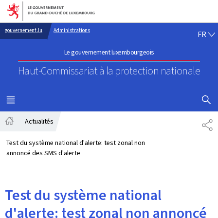
Aller au menu principal
Aller au contenu
FR
gouvernement.lu
Administrations
FR
Le gouvernement luxembourgeois
Haut-Commissariat à la protection nationale
AFFICHER
MENU
PRINCIPAL
Actualités
PA
Accueil
Test du système national d'alerte: test zonal non
annoncé des SMS d'alerte
Test du système national
d'alerte: test zonal non annoncé