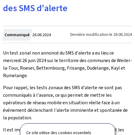
des SMS d'alerte
Crée
Dernière modification le
26.06.2024
Communiqué
26.06.2024
le
Un test zonal non annoncé du SMS d'alerte a eu lieu ce
mercredi 26 juin 2024 sur le territoire des communes de Weiler-
la-Tour, Roeser, Bettembourg, Frisange, Dudelange, Kayl et
Rumelange.
Pour rappel, les tests zonaux des SMS d'alerte ne sont pas
communiqués à l'avance, ce qui permet de mettre les
opérateurs de réseau mobile en situation réelle face à un
événement déclenchant l'alerte imminente et spontanée de
la population.
Il est important de noter que seules les personnes dont les
Ce site utilise des cookies essentiels