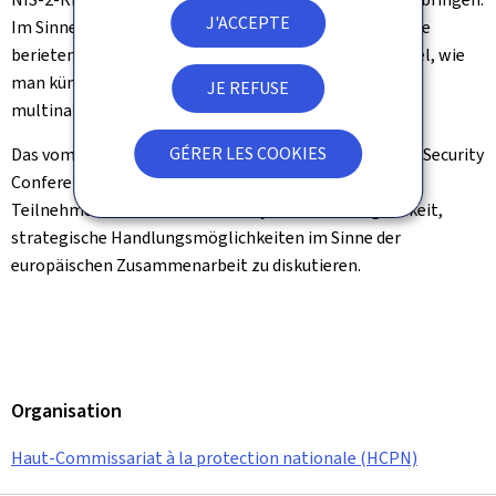
J'ACCEPTE
Im Sinne einer europaweit kohärenten Vorgehensweise
berieten die Direktorinnen und Direktoren zum Beispiel, wie
man künftig gemeinsam IT-Sicherheitsvorfällen bei
JE REFUSE
multinationalen Unternehmen begegnen möchte.
GÉRER LES COOKIES
Das vom BSI in Zusammenarbeit mit der
Munich Cyber Security
Conference
organisierte Direktorentreffen bietet den
Teilnehmenden seit 2020 einmal jährlich die Möglichkeit,
strategische Handlungsmöglichkeiten im Sinne der
europäischen Zusammenarbeit zu diskutieren.
Organisation
Haut-Commissariat à la protection nationale (HCPN)