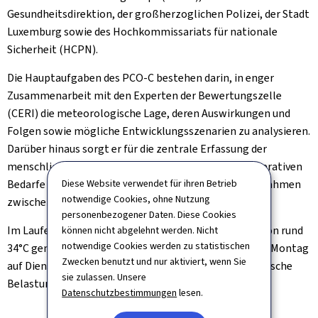
Gesundheitsdirektion, der großherzoglichen Polizei, der Stadt
Luxemburg sowie des Hochkommissariats für nationale
Sicherheit (HCPN).
Die Hauptaufgaben des PCO-C bestehen darin, in enger
Zusammenarbeit mit den Experten der Bewertungszelle
(CERI) die meteorologische Lage, deren Auswirkungen und
Folgen sowie mögliche Entwicklungsszenarien zu analysieren.
Darüber hinaus sorgt er für die zentrale Erfassung der
menschlichen und materiellen Auswirkungen, der operativen
Diese Website verwendet für ihren Betrieb
Bedarfe sowie für die Koordinierung der Einsatzmaßnahmen
notwendige Cookies, ohne Nutzung
zwischen den Diensten.
personenbezogener Daten. Diese Cookies
Im Laufe des Montags wurden Höchsttemperaturen von rund
können nicht abgelehnt werden. Nicht
notwendige Cookies werden zu statistischen
34°C gemessen. Da die Temperaturen in der Nacht von Montag
Zwecken benutzt und nur aktiviert, wenn Sie
auf Dienstag über 20°C blieben, hielt die starke thermische
sie zulassen. Unsere
Belastung an.
Datenschutzbestimmungen
lesen.