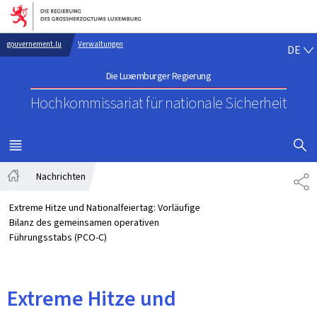
Zur Hauptnavigation
Zum Inhalt
DE
gouvernement.lu
Verwaltungen
DE
Die Luxemburger Regierung
Hochkommissariat für nationale Sicherheit
SUCHFLED 
MENÜ
HAUPT-
Nachrichten
TE
Startseite
Extreme Hitze und Nationalfeiertag: Vorläufige
Bilanz des gemeinsamen operativen
Führungsstabs (PCO-C)
Extreme Hitze und