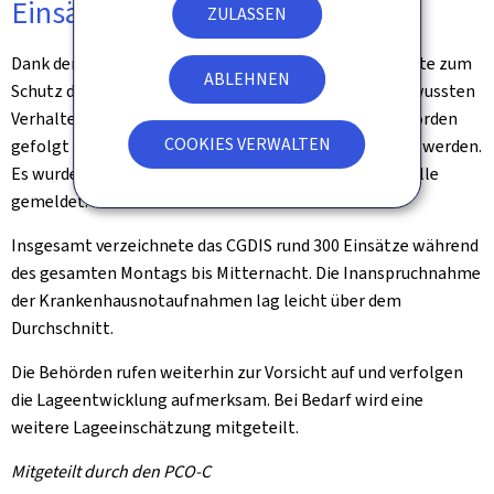
Einsätze und Zwischenfälle
ZULASSEN
Dank der verstärkten Mobilisierung der Rettungsdienste zum
ABLEHNEN
Schutz der Bevölkerung sowie des verantwortungsbewussten
Verhaltens der Bürger, die den Empfehlungen der Behörden
COOKIES VERWALTEN
gefolgt sind, konnte die Anzahl der Einsätze begrenzt werden.
Es wurden keine größeren hitzebedingten Zwischenfälle
gemeldet.
Insgesamt verzeichnete das CGDIS rund 300 Einsätze während
des gesamten Montags bis Mitternacht. Die Inanspruchnahme
der Krankenhausnotaufnahmen lag leicht über dem
Durchschnitt.
Die Behörden rufen weiterhin zur Vorsicht auf und verfolgen
die Lageentwicklung aufmerksam. Bei Bedarf wird eine
weitere Lageeinschätzung mitgeteilt.
Mitgeteilt durch den PCO-C