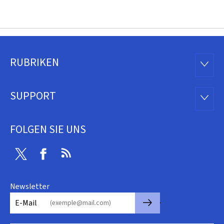
RUBRIKEN
Footer
RUBRI
SUPPORT
SUPP
FOLGEN SIE UNS
Twitter
Facebook
RSS
Newsletter
🡒
E-Mail