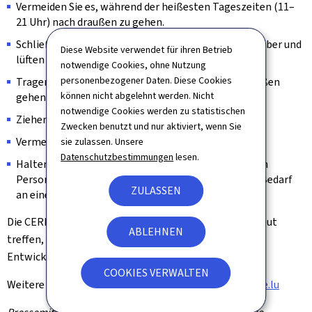
Vermeiden Sie es, während der heißesten Tageszeiten (11–
21 Uhr) nach draußen zu gehen.
Schließen Sie Fenster, Rollläden und Vorhänge tagsüber und
Diese Website verwendet für ihren Betrieb
lüften Sie nachts.
notwendige Cookies, ohne Nutzung
personenbezogener Daten. Diese Cookies
Tragen Sie eine Kopfbedeckung, wenn Sie nach draußen
können nicht abgelehnt werden. Nicht
gehen müssen.
notwendige Cookies werden zu statistischen
Ziehen Sie leichte Kleidung an.
Zwecken benutzt und nur aktiviert, wenn Sie
Vermeiden Sie körperliche Anstrengung.
sie zulassen. Unsere
Datenschutzbestimmungen
lesen.
Halten Sie Kontakt zu gefährdeten und verletzlichen
Personen in Ihrem Umfeld und begleiten Sie sie bei Bedarf
ZULASSEN
an einen kühlen Ort.
Die CERI wird sich am 1. Juli am späten Vormittag erneut
ABLEHNEN
treffen, um die Lage zu bewerten, und wird je nach
Entwicklung weiter informieren.
COOKIES VERWALTEN
Weitere Informationen finden Sie unter:
www.infocrise.lu