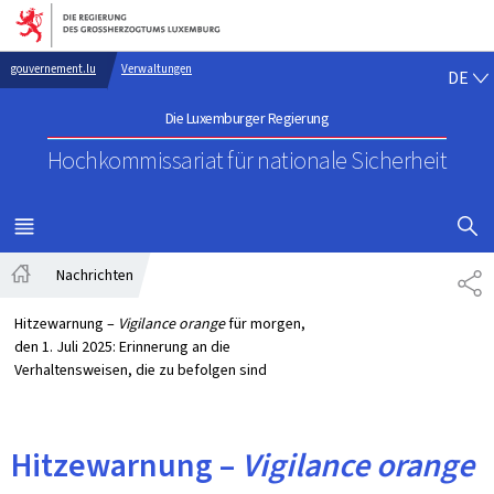
Zur Hauptnavigation
Zum Inhalt
DE
gouvernement.lu
Verwaltungen
DE
Die Luxemburger Regierung
Hochkommissariat für nationale Sicherheit
SUCHFLED 
MENÜ
HAUPT-
Nachrichten
TE
Startseite
Hitzewarnung –
Vigilance orange
für morgen,
den 1. Juli 2025: Erinnerung an die
Verhaltensweisen, die zu befolgen sind
Hitzewarnung –
Vigilance orange