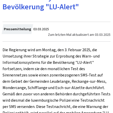
Bevölkerung "LU-Alert"
Zum
Pressemitteilung
03.03.2025
Zum letzten Mal aktualisiert am
03.03.2025
Die Regierung wird am Montag, den 3. Februar 2025, die
Umsetzung ihrer Strategie zur Erprobung des Warn- und
Informationssystems für die Bevölkerung "LU-Alert"
fortsetzen, indem sie den monatlichen Test des
Sirenennetzes sowie einen zonenbezogenen SMS-Test auf
dem Gebiet der Gemeinden Leudelange, Reckange-sur-Mess,
Mondercange, Schifflange und Esch-sur-Alzette durchführt.
Gemäß den zuvor von anderen Behörden durchgeführten Tests
wird diesmal die luxemburgische Polizei eine Testnachricht
per SMS versenden. Diese Testnachricht, die eine Warnung der
Polizei enthält, wird parallel auf der mobilen Anwendung "LU-