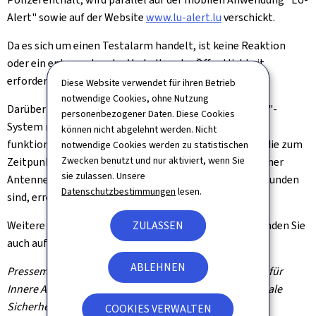
Alert" sowie auf der Website
www.lu-alert.lu
verschickt.
Da es sich um einen Testalarm handelt, ist keine Reaktion
oder ein entsprechendes Verhalten der Öffentlichkeit
erforderlich.
Diese Website verwendet für ihren Betrieb
notwendige Cookies, ohne Nutzung
Darüber hinaus wird daran erinnert, dass das "LU-Alert"-
personenbezogener Daten. Diese Cookies
System nicht auf der Grundlage von Registrierungen
können nicht abgelehnt werden. Nicht
funktioniert. Das bedeutet, dass alle mobilen Geräte, die zum
notwendige Cookies werden zu statistischen
Zwecken benutzt und nur aktiviert, wenn Sie
Zeitpunkt der Auslösung der SMS-Testnachricht mit einer
sie zulassen. Unsere
Antenne eines luxemburgischen Mobilfunknetzes verbunden
Datenschutzbestimmungen
lesen.
sind, erreicht werden und diese erhalten.
ZULASSEN
Weitere Informationen und häufig gestellte Fragen finden Sie
auch auf der Website
www.lu-alert.lu
.
ABLEHNEN
Pressemitteilung des Staatsministeriums / Ministerium für
Innere Angelegenheiten / Hochkommissariat für nationale
Sicherheit (HCNP) / luxemburgische Polizei
COOKIES VERWALTEN