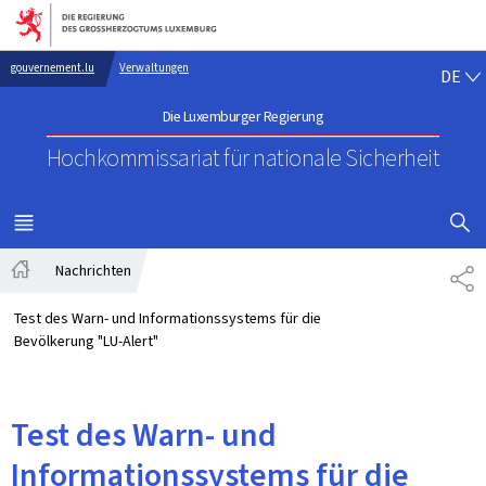
Zur Hauptnavigation
Zum Inhalt
DE
gouvernement.lu
Verwaltungen
DE
Die Luxemburger Regierung
Hochkommissariat für nationale Sicherheit
SUCHFLED 
MENÜ
HAUPT-
Nachrichten
TE
Startseite
Test des Warn- und Informationssystems für die
Bevölkerung "LU-Alert"
Test des Warn- und
Informationssystems für die