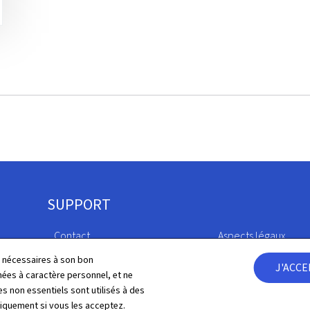
SUPPORT
Contact
Aspects légaux
ls nécessaires à son bon
J'ACC
Plan du site
Déclaration d'access
es à caractère personnel, et ne
s non essentiels sont utilisés à des
À propos du site
Gestion des cookies
niquement si vous les acceptez.