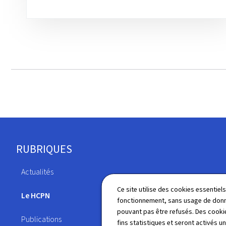
Pied
RUBRIQUES
de
Actualités
page
Législation
Ce site utilise des cookies essentie
Le HCPN
fonctionnement, sans usage de donné
Annuaire
pouvant pas être refusés. Des cookie
Publications
fins statistiques et seront activés u