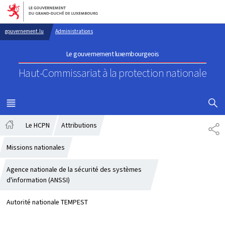
Aller au menu principal
Aller au contenu
gouvernement.lu
Administrations
Le gouvernement luxembourgeois
Haut-Commissariat à la protection nationale
AFFICHER
MENU
PRINCIPAL
Le HCPN
Attributions
PA
Accueil
Missions nationales
Agence nationale de la sécurité des systèmes
d'information (ANSSI)
Autorité nationale TEMPEST