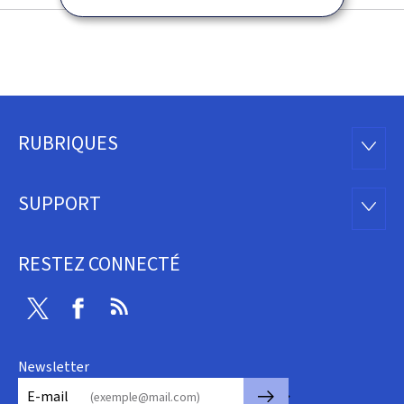
RUBRIQUES
Pied
RUBRI
de
SUPPORT
SUPP
page
RESTEZ CONNECTÉ
Twitter
Facebook
RSS
Newsletter
🡒
E-mail