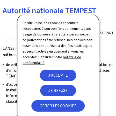
Autorité nationale TEMPEST
Ce site utilise des cookies essentiels
nécessaires à son bon fonctionnement, sans
Dernière modification le
22.10.2021
usage de données à caractère personnel, et
ne pouvant pas être refusés. Des cookies non
essentiels sont utilisés à des fins statistiques
L'ANSSI a pour mission d'assurer la fonction d'autorité
et seront activés uniquement si vous les
nationale TEMPEST (NTA), par laquelle il lui incombe:
acceptez. Consulter notre
politique de
confidentialité
.
de veiller à la conformité des systèmes de communication et
d'information classifiés aux stratégies et lignes directrices
J'ACCEPTE
TEMPEST;
d'approuver les contre-mesures TEMPEST pour les
installations et les produits destinés à protéger des
JE REFUSE
informations classifiées jusqu'à un certain niveau de
classification dans leur environnement opérationnel.
GÉRER LES COOKIES