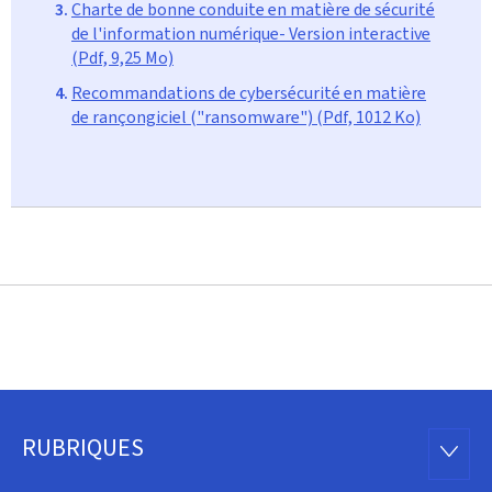
Charte de bonne conduite en matière de sécurité
de l'information numérique- Version interactive
(Pdf, 9,25 Mo)
Recommandations de cybersécurité en matière
de rançongiciel ("ransomware") (Pdf, 1012 Ko)
RUBRIQUES
Pied
RUBRI