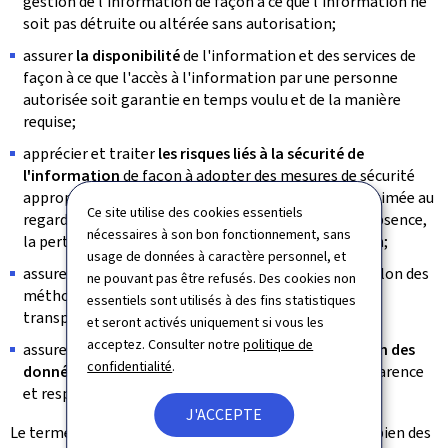
gestion de l'information de façon à ce que l'information ne
soit pas détruite ou altérée sans autorisation;
assurer
la disponibilité
de l'information et des services de
façon à ce que l'accès à l'information par une personne
autorisée soit garantie en temps voulu et de la manière
requise;
apprécier et traiter
les risques liés à la sécurité de
l'information
de façon à adopter des mesures de sécurité
appropriées. La valeur de l'information peut être estimée au
Ce site utilise des cookies essentiels
regard des conséquences négatives que causerait l'absence,
nécessaires à son bon fonctionnement, sans
la perte, le vol ou la corruption de ladite information;
usage de données à caractère personnel, et
assurer
la gestion de la sécurité de l'information
selon des
ne pouvant pas être refusés. Des cookies non
méthodes effectives, efficaces, documentées et
essentiels sont utilisés à des fins statistiques
transparentes;
et seront activés uniquement si vous les
acceptez. Consulter notre
politique de
assurer
la mise en œuvre des principes de protection des
confidentialité
.
données à caractère personnel
: conformité, transparence
et responsabilisation
("accountability"
).
J'ACCEPTE
Le terme "information" inclut dans ce contexte aussi bien des