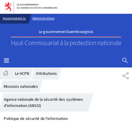
Aller au menu principal
Aller au contenu
gouvernement.lu
Administrations
Le gouvernement luxembourgeois
Haut-Commissariat à la protection nationale
AFFICHER
MENU
PRINCIPAL
Le HCPN
Attributions
PA
Accueil
Missions nationales
Agence nationale de la sécurité des systèmes
d'information (ANSSI)
Politique de sécurité de l'information