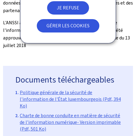
données propres que celles des citoyens, des entreprises et des
JE REFUSE
partenaires lorsqu'ells sont traitées par l'État.
L'ANSSI a élaboré la Politique générale de la sécurité de
GÉRER LES COOKIES
l'information de l'État luxembourgeois (PSI-LU), qui a été
approuvée par le Conseil de gouvernement en sa séance du 13
juillet 2018
Documents téléchargeables
Politique générale de la sécurité de
l'information de l'État luxembourgeois (Pdf, 394
Ko)
Charte de bonne conduite en matière de sécurité
de l'information numérique- Version imprimable
(Pdf, 501 Ko)