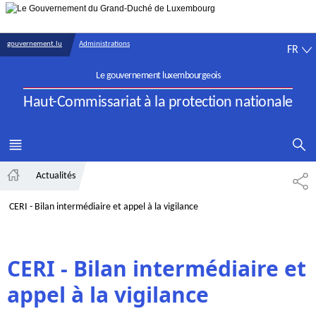
Aller au menu principal
Aller au contenu
FR
gouvernement.lu
Administrations
FR
Le gouvernement luxembourgeois
Haut-Commissariat à la protection nationale
AFFICHER 
MENU
PRINCIPAL
Actualités
PA
Accueil
CERI - Bilan intermédiaire et appel à la vigilance
CERI - Bilan intermédiaire et
appel à la vigilance