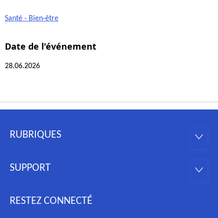
Santé - Bien-être
Date de l'événement
28.06.2026
RUBRIQUES
Pied
RUBRI
de
SUPPORT
page
SUPPO
RESTEZ CONNECTÉ