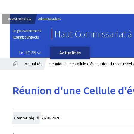
gouvernement.lu
Administrations
Le gouvernement
Haut-Commissariat à l
luxembourgeois
LE HCPN
Le HCPN
Actualités
Actualités
Réunion d'une Cellule d'évaluation du risque cyb
Accueil
Réunion d'une Cellule d'é
Crée
Communiqué
26.06.2026
le