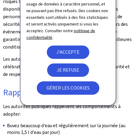
risques liés à la chaleur, à l'information du public, à la
usage de données à caractère personnel, et
disponibilité de points d'eau ainsi qu'à la protection des
ne pouvant pas être refusés. Des cookies non
personnes les plus vulnérables. Les services de secours, de
essentiels sont utilisés à des fins statistiques
sécurité, les autorités locales ainsi que les organisateurs des
et seront activés uniquement si vous les
acceptez. Consulter notre
politique de
événements travaillent en étroite coordination afin de
confidentialité
.
garantir le bon déroulement des festivités dans les meilleures
conditions de sécurité possibles.
J'ACCEPTE
Les autorités invitent la population à profiter des
célébrations dans un esprit de responsabilité, de solidarité et
JE REFUSE
de respect mutuel.
GÉRER LES COOKIES
Rappel des recommandations
Les autorités publiques rappellent les comportements à
adopter:
Buvez beaucoup d'eau et régulièrement sur la journée (au
moins 1,5 l d'eau par jour)