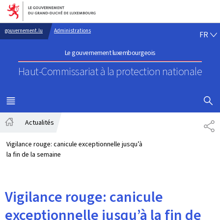
Aller au menu principal
Aller au contenu
FR
gouvernement.lu
Administrations
FR
Le gouvernement luxembourgeois
Haut-Commissariat à la protection nationale
AFFICHER
MENU
PRINCIPAL
Actualités
PA
Accueil
Vigilance rouge: canicule exceptionnelle jusqu’à
la fin de la semaine
Vigilance rouge: canicule
exceptionnelle jusqu’à la fin de