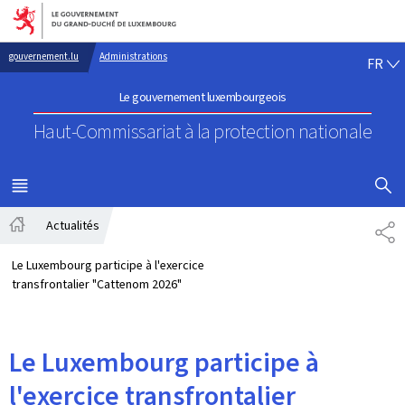
Aller au menu principal
Aller au contenu
FR
gouvernement.lu
Administrations
FR
Le gouvernement luxembourgeois
Haut-Commissariat à la protection nationale
AFFICHER
MENU
PRINCIPAL
Actualités
PA
Accueil
Le Luxembourg participe à l'exercice
transfrontalier "Cattenom 2026"
Le Luxembourg participe à
l'exercice transfrontalier