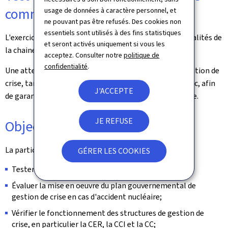
communication
usage de données à caractère personnel, et
ne pouvant pas être refusés. Des cookies non
essentiels sont utilisés à des fins statistiques
L'exercice permet de tester la réorganisation des modalités de
et seront activés uniquement si vous les
la chaine d'alerte transfrontalière.
acceptez. Consulter notre
politique de
confidentialité
.
Une attention particulière sera portée à la communication de
crise, tant entre les autorités qu'à destination du public, afin
J'ACCEPTE
de garantir une information cohérente, rapide et fiable.
JE REFUSE
Objectifs pour le Luxembourg
La participation luxembourgeoise vise notamment à :
GÉRER LES COOKIES
Tester la réception et le traitement de l'alerte;
Évaluer la mise en oeuvre du plan gouvernemental de
gestion de crise en cas d'accident nucléaire;
Vérifier le fonctionnement des structures de gestion de
crise, en particulier la CER, la CCI et la CC;