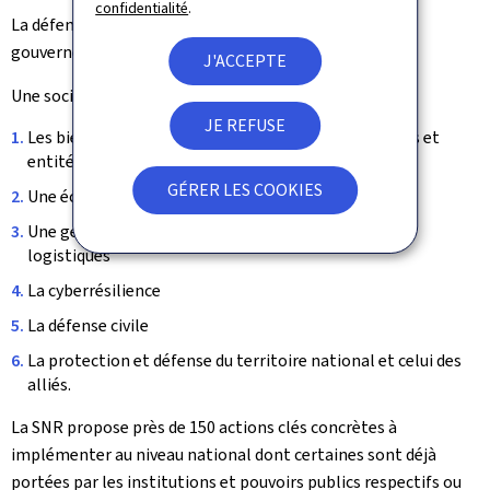
confidentialité
.
La défense de la démocratie et de l'État de droit et du
gouvernement
J'ACCEPTE
Une société résiliente
JE REFUSE
Les biens et services essentiels et les infrastructures et
entités critiques
GÉRER LES COOKIES
Une économie résiliente
Une gestion intégrée des ressources stratégiques et
logistiques
La cyberrésilience
La défense civile
La protection et défense du territoire national et celui des
alliés.
La SNR propose près de 150 actions clés concrètes à
implémenter au niveau national dont certaines sont déjà
portées par les institutions et pouvoirs publics respectifs ou