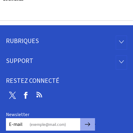
RUBRIQUES
Pied
RUBRI
de
SUPPORT
SUPP
page
RESTEZ CONNECTÉ
Twitter
Facebook
RSS
Newsletter
🡒
E-mail