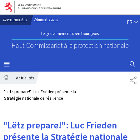
Aller au menu principal
Aller au contenu
FR
gouvernement.lu
Administrations
FR
Le gouvernement luxembourgeois
Haut-Commissariat à la protection nationale
AFFICHER
MENU
PRINCIPAL
Actualités
PA
Accueil
"Lëtz prepare!": Luc Frieden présente la
Stratégie nationale de résilience
"Lëtz prepare!": Luc Frieden
présente la Stratégie nationale