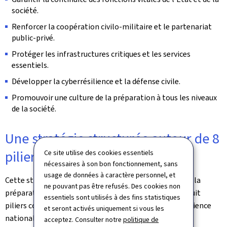
société.
Renforcer la coopération civilo-militaire et le partenariat
public-privé.
Protéger les infrastructures critiques et les services
essentiels.
Développer la cyberrésilience et la défense civile.
Promouvoir une culture de la préparation à tous les niveaux
de la société.
Une stratégie structurée autour de 8
piliers
Ce site utilise des cookies essentiels
nécessaires à son bon fonctionnement, sans
usage de données à caractère personnel, et
Cette stratégie reflète l'interdépendance mutuelle de la
ne pouvant pas être refusés. Des cookies non
préparation civile et militaire et s'articule autour de huit
essentiels sont utilisés à des fins statistiques
piliers constitutifs et élémentaires du concept de résilience
et seront activés uniquement si vous les
nationale:
acceptez. Consulter notre
politique de