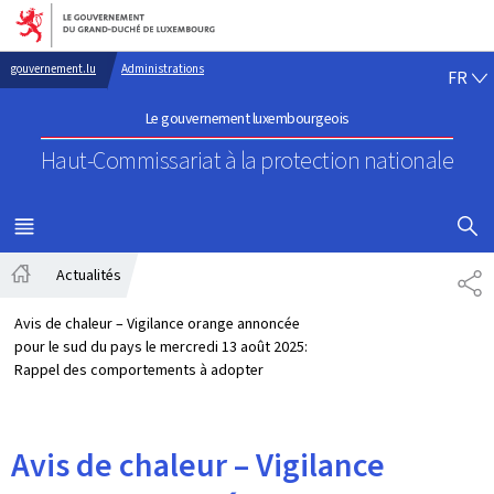
Aller au menu principal
Aller au contenu
FR
gouvernement.lu
Administrations
FR
Le gouvernement luxembourgeois
Haut-Commissariat à la protection nationale
AFFICHER
MENU
PRINCIPAL
Actualités
PA
Accueil
Avis de chaleur – Vigilance orange annoncée
pour le sud du pays le mercredi 13 août 2025:
Rappel des comportements à adopter
Avis de chaleur – Vigilance