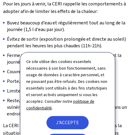
Pour les jours à venir, la CERI rappelle les comportements à
adopter afin de limiter les effets de la chaleur:
Buvez beaucoup d'eau et régulièrement tout au long de la
journée (1,5 l d'eau par jour).
Évitez de sortir (exposition prolongée et directe au soleil)
pendant les heures les plus chaudes (11h-21h).
Fermez les volets, les rideaux et les fenêtres pendant la
journée et aérez la nuit.
Ce site utilise des cookies essentiels
nécessaires à son bon fonctionnement, sans
Couvrez-vous la tête si vous sortez.
usage de données à caractère personnel, et
Portez des vêtements légers.
ne pouvant pas être refusés. Des cookies non
essentiels sont utilisés à des fins statistiques
Limitez les activités physiques.
et seront activés uniquement si vous les
Restez en contact avec les personnes sensibles et
acceptez. Consulter notre
politique de
vulnérables de votre entourage. Accompagnez-les dans un
confidentialité
.
endroit frais.
J'ACCEPTE
La CERI ne prévoit plus de nouvelle réunion, néanmoins la
situation continuera d'être suivie de près par les services