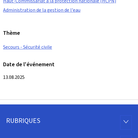
Haut-Commissariat à la protection nationale (HCPN)
Administration de la gestion de l'eau
Thème
Secours - Sécurité civile
Date de l'événement
13.08.2025
RUBRIQUES
Pied
RUBRI
de