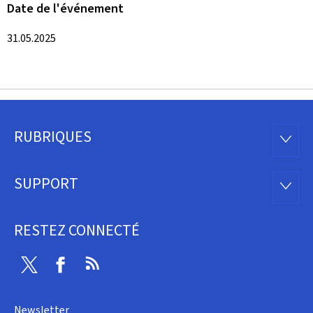
Date de l'événement
31.05.2025
RUBRIQUES
Pied
RUBRI
de
SUPPORT
SUPP
page
RESTEZ CONNECTÉ
Twitter
Facebook
RSS
Newsletter