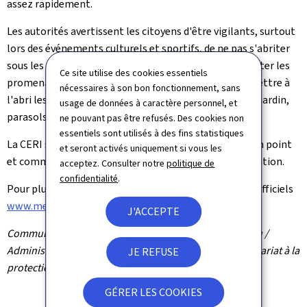
assez rapidement.
Les autorités avertissent les citoyens d'être vigilants, surtout
lors des événements culturels et sportifs, de ne pas s'abriter
sous les arbres, surtout pas sous un arbre isolé et d'éviter les
Ce site utilise des cookies essentiels
promenades en forêt. Il est également conseillé de mettre à
nécessaires à son bon fonctionnement, sans
l'abri les objets sensibles au vent (stands, mobilier de jardin,
usage de données à caractère personnel, et
parasols etc.).
ne pouvant pas être refusés. Des cookies non
essentiels sont utilisés à des fins statistiques
La CERI se réunira vers 14 heures pour faire un prochain point
et seront activés uniquement si vous les
et communiquera en fonction de l'évolution de la situation.
acceptez. Consulter notre
politique de
confidentialité
.
Pour plus d'informations, veuillez consulter les sites officiels
www.meteolux.lu
,
www.infocrise.lu
.
J'ACCEPTE
Communiqué par l'Administration de la gestion de l'eau /
Administration des ponts et chaussées / Haut-Commissariat à la
JE REFUSE
protection nationale / MétéoLux / Ville de Luxembourg
GÉRER LES COOKIES