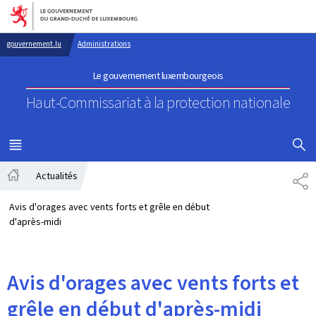
Aller au menu principal
Aller au contenu
gouvernement.lu
Administrations
Le gouvernement luxembourgeois
Haut-Commissariat à la protection nationale
AFFICHER
MENU
PRINCIPAL
Actualités
PA
Accueil
Avis d'orages avec vents forts et grêle en début
d'après-midi
Avis d'orages avec vents forts et
grêle en début d'après-midi