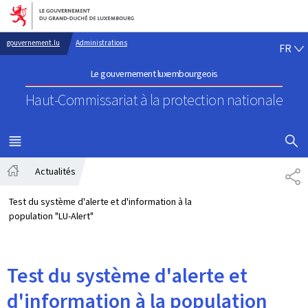
Aller au menu principal
Aller au contenu
FR
gouvernement.lu
Administrations
FR
Le gouvernement luxembourgeois
Haut-Commissariat à la protection nationale
AFFICHER
MENU
PRINCIPAL
Actualités
PA
Accueil
Test du système d'alerte et d'information à la
population "LU-Alert"
Test du système d'alerte et
d'information à la population