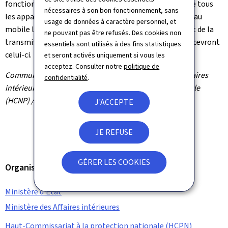
fonctionne pas sur base d'inscriptions. Ceci signifie que tous
nécessaires à son bon fonctionnement, sans
les appareils mobiles connectés à une antenne de réseau
usage de données à caractère personnel, et
mobile luxembourgeois au moment du déclenchement de la
ne pouvant pas être refusés. Des cookies non
transmission du message test par SMS sont visés et recevront
essentiels sont utilisés à des fins statistiques
celui-ci.
et seront activés uniquement si vous les
acceptez. Consulter notre
politique de
Communiqué par le ministère d'État / ministère des Affaires
confidentialité
.
intérieures / Haut-Commissariat à la protection nationale
(HCNP) / Administration de la gestion de l'eau
J'ACCEPTE
JE REFUSE
GÉRER LES COOKIES
Organisation
Ministère d'État
Ministère des Affaires intérieures
Haut-Commissariat à la protection nationale (HCPN)