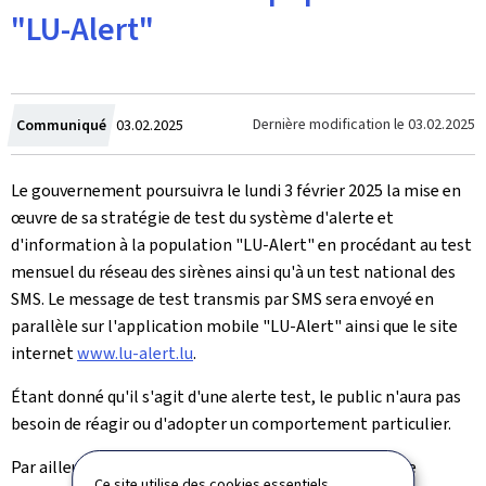
"LU-Alert"
Crée
Dernière modification le
03.02.2025
Communiqué
03.02.2025
le
Le gouvernement poursuivra le lundi 3 février 2025 la mise en
œuvre de sa stratégie de test du système d'alerte et
d'information à la population "LU-Alert" en procédant au test
mensuel du réseau des sirènes ainsi qu'à un test national des
SMS. Le message de test transmis par SMS sera envoyé en
parallèle sur l'application mobile "LU-Alert" ainsi que le site
internet
www.lu-alert.lu
.
Étant donné qu'il s'agit d'une alerte test, le public n'aura pas
besoin de réagir
ou d'adopter un comportement particulier.
Par ailleurs, il est rappelé que le système "LU-Alert" ne
Ce site utilise des cookies essentiels