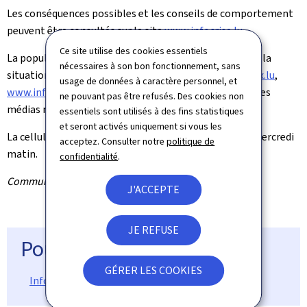
Les conséquences possibles et les conseils de comportement
peuvent être consultés sur le site
www.infocrise.lu
.
Ce site utilise des cookies essentiels
La population est priée de suivre de près l'évolution de la
nécessaires à son bon fonctionnement, sans
situation auprès des sources officielles,
www.meteolux.lu
,
usage de données à caractère personnel, et
www.infocrise.lu
, @infocriseLU, @CGDISlux, ainsi que les
ne pouvant pas être refusés. Des cookies non
médias nationaux.
essentiels sont utilisés à des fins statistiques
et seront activés uniquement si vous les
La cellule de crise se réunira de nouveau à 7 heures le mercredi
acceptez. Consulter notre
politique de
matin.
confidentialité
.
Communiqué par la Cellule de crise
J'ACCEPTE
JE REFUSE
Pour en savoir plus
GÉRER LES COOKIES
Infocrise.lu