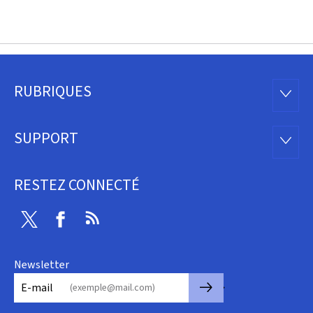
RUBRIQUES
Pied
RUBRI
de
SUPPORT
SUPP
page
RESTEZ CONNECTÉ
Twitter
Facebook
RSS
Newsletter
🡒
E-mail