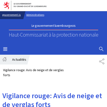
Aller au menu principal
Aller au contenu
gouvernement.lu
Administrations
Le gouvernement luxembourgeois
Haut-Commissariat à la protection nationale
AFFICHER
MENU
PRINCIPAL
Actualités
PA
Accueil
Vigilance rouge: Avis de neige et de verglas
forts
Vigilance rouge: Avis de neige et
de verglas forts