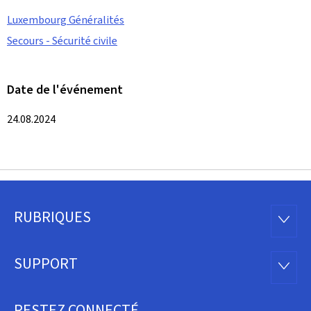
Luxembourg Généralités
Secours - Sécurité civile
Date de l'événement
24.08.2024
RUBRIQUES
Pied
RUBRI
de
SUPPORT
SUPP
page
RESTEZ CONNECTÉ