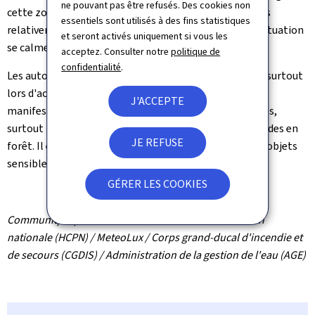
ne pouvant pas être refusés. Des cookies non
cette zone orageuse se fera durant un espace de temps
essentiels sont utilisés à des fins statistiques
relativement court. Après la traversée des orages, la situation
et seront activés uniquement si vous les
se calmera assez rapidement.
acceptez. Consulter notre
politique de
confidentialité
.
Les autorités avertissent les citoyens d'être vigilants, surtout
lors d'activités saisonnières à l'extérieur (campings,
J'ACCEPTE
manifestations, etc.), de ne pas s'abriter sous les arbres,
surtout pas sous un arbre isolé et d'éviter les promenades en
JE REFUSE
forêt. Il est également conseillé de mettre à l'abri les objets
sensibles au vent (mobilier de jardin, parasols, etc.).
GÉRER LES COOKIES
Communiqué par le
Haut-Commissariat à la Protection
nationale (HCPN) / MeteoLux / Corps grand-ducal d'incendie et
de secours (CGDIS) / Administration de la gestion de l'eau (AGE)