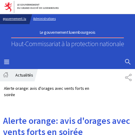
Aller au menu principal
Aller au contenu
gouvernement.lu
Administrations
Le gouvernement luxembourgeois
Haut-Commissariat à la protection nationale
AFFICHER
MENU
PRINCIPAL
Actualités
PA
Accueil
Alerte orange: avis d'orages avec vents forts en
soirée
Alerte orange: avis d'orages avec
vents forts en soirée