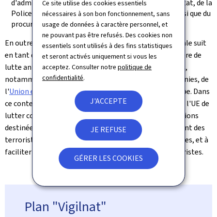
d'administration du Service de renseignement de l'État, de la
Ce site utilise des cookies essentiels
Police grand-ducale, du procureur général d'État ainsi que du
nécessaires à son bon fonctionnement, sans
procureur d'État à Luxembourg.
usage de données à caractère personnel, et
ne pouvant pas être refusés. Des cookies non
En outre, le Haut-Commissaire à la protection nationale suit
essentiels sont utilisés à des fins statistiques
en tant que coordinateur national les travaux en matière de
et seront activés uniquement si vous les
lutte antiterroriste dans les enceintes internationales,
acceptez. Consulter notre
politique de
confidentialité
.
notamment au niveau de l'Organisation des Nations Unies, de
l'
Union européenne (UE)
ainsi que du Conseil de l’Europe. Dans
J'ACCEPTE
ce contexte, les résolutions de l'ONU et la stratégie de l'UE de
lutter contre le terrorisme fixent un cadre pour les actions
destinées à empêcher la radicalisation et le recrutement des
JE REFUSE
terroristes, à protéger les citoyens et les infrastructures, et à
faciliter les enquêtes et les poursuites visant les terroristes.
GÉRER LES COOKIES
Plan "Vigilnat"