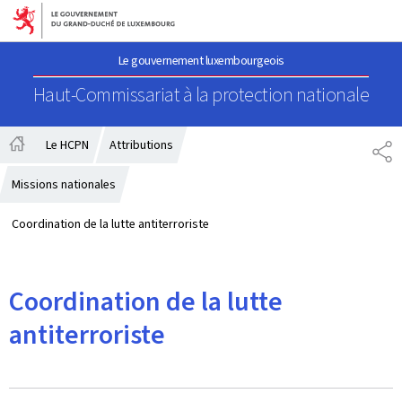
Aller au menu principal
Aller au contenu
Le gouvernement luxembourgeois
Haut-Commissariat à la protection nationale
Le HCPN
Attributions
PA
Accueil
Missions nationales
Coordination de la lutte antiterroriste
Coordination de la lutte
antiterroriste